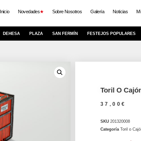
Inicio
Novedades
★
Sobre Nosotros
Galería
Noticias
Mi
DEHESA
PLAZA
SAN FERMÍN
FESTEJOS POPULARES
Toril O Cajó
37,00
€
SKU
201320008
Categoría
Toril o Caj