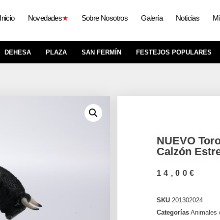
Inicio
Novedades
★
Sobre Nosotros
Galería
Noticias
Mi
DEHESA
PLAZA
SAN FERMÍN
FESTEJOS POPULARES
NUEVO Toro
Calzón Estre
14,00
€
SKU
201302024
Categorías
Animales 