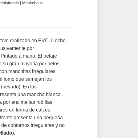
mbistiendo | Meskebous
avo realizado en PVC. Hecho
lusivamente por
ntado a mano. El pelaje
n su gran mayoría por pelos
con manchitas irregulares
el lomo que semejan los
 (nevado). En las
presenta una mancha blanca
 por encima las rodillas,
ares en forma de calces
a frente presenta una pequeña
de contornos irregulares y no
ellado
).