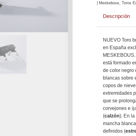
| Meskebous
,
Toros E
Descripción
NUEVO Toro br
en España exc
MESKEBOUS. Pi
está formado e
de color negro 
blancas sobre 
copos de nieve
extremidades 
que se prolonga
corvejones e ij
(
calzón
). En l
mancha blanca 
definidos (
estr